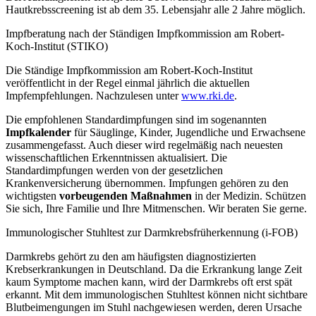
Hautkrebsscreening ist ab dem 35. Lebensjahr alle 2 Jahre möglich.
Impfberatung nach der Ständigen Impfkommission am Robert-
Koch-Institut (STIKO)
Die Ständige Impfkommission am Robert-Koch-Institut
veröffentlicht in der Regel einmal jährlich die aktuellen
Impfempfehlungen. Nachzulesen unter
www.rki.de
.
Die empfohlenen Standardimpfungen sind im sogenannten
Impfkalender
für Säuglinge, Kinder, Jugendliche und Erwachsene
zusammengefasst. Auch dieser wird regelmäßig nach neuesten
wissenschaftlichen Erkenntnissen aktualisiert. Die
Standardimpfungen werden von der gesetzlichen
Krankenversicherung übernommen. Impfungen gehören zu den
wichtigsten
vorbeugenden Maßnahmen
in der Medizin. Schützen
Sie sich, Ihre Familie und Ihre Mitmenschen. Wir beraten Sie gerne.
Immunologischer Stuhltest zur Darmkrebsfrüherkennung (i-FOB)
Darmkrebs gehört zu den am häufigsten diagnostizierten
Krebserkrankungen in Deutschland. Da die Erkrankung lange Zeit
kaum Symptome machen kann, wird der Darmkrebs oft erst spät
erkannt. Mit dem immunologischen Stuhltest können nicht sichtbare
Blutbeimengungen im Stuhl nachgewiesen werden, deren Ursache