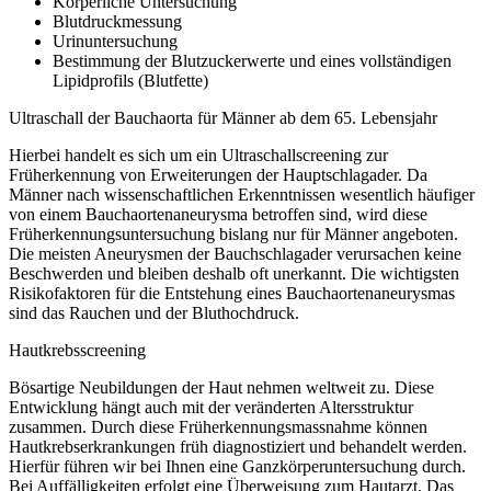
Körperliche Untersuchung
Blutdruckmessung
Urinuntersuchung
Bestimmung der Blutzuckerwerte und eines vollständigen
Lipidprofils (Blutfette)
Ultraschall der Bauchaorta für Männer ab dem 65. Lebensjahr
Hierbei handelt es sich um ein Ultraschallscreening zur
Früherkennung von Erweiterungen der Hauptschlagader. Da
Männer nach wissenschaftlichen Erkenntnissen wesentlich häufiger
von einem Bauchaortenaneurysma betroffen sind, wird diese
Früherkennungsuntersuchung bislang nur für Männer angeboten.
Die meisten Aneurysmen der Bauchschlagader verursachen keine
Beschwerden und bleiben deshalb oft unerkannt. Die wichtigsten
Risikofaktoren für die Entstehung eines Bauchaortenaneurysmas
sind das Rauchen und der Bluthochdruck.
Hautkrebsscreening
Bösartige Neubildungen der Haut nehmen weltweit zu. Diese
Entwicklung hängt auch mit der veränderten Altersstruktur
zusammen. Durch diese Früherkennungsmassnahme können
Hautkrebserkrankungen früh diagnostiziert und behandelt werden.
Hierfür führen wir bei Ihnen eine Ganzkörperuntersuchung durch.
Bei Auffälligkeiten erfolgt eine Überweisung zum Hautarzt. Das