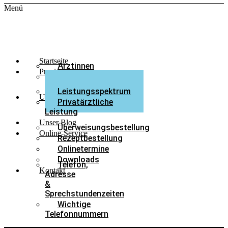
Menü
Startseite
Ärztinnen
Praxisteam
Medizinische
Fachangestellte
Leistungsspektrum
Unsere Leistungen
Privatärztliche
Leistung
Unser Blog
Überweisungsbestellung
Online-Service
Rezeptbestellung
Onlinetermine
Downloads
Telefon,
Kontakt
Adresse
&
Sprechstundenzeiten
Wichtige
Telefonnummern