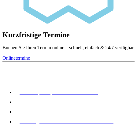
Kurzfristige Termine
Buchen Sie Ihren Termin online – schnell, einfach & 24/7 verfügbar.
Onlinetermine
ADRESSE
Flottkamp 124, 24568 Kaltenkirchen
04191-7811
04191-1444
kontakt@hausarztzentrum-kaltenkirchen.de
SPRECHZEITEN: